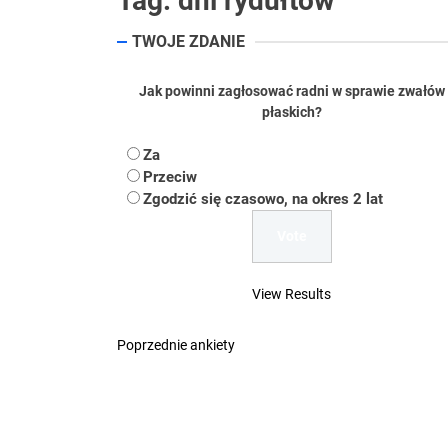
Tag:
dni rydułtów
Koper – część 2.
TWOJE ZDANIE
Koper
Jak powinni zagłosować radni w sprawie zwałów
płaskich?
Uwaga Dębieńsko –
Za
Ilu mieszkańców m
Przeciw
Zgodzić się czasowo, na okres 2 lat
Dość komentowania
View Results
Poprzednie ankiety