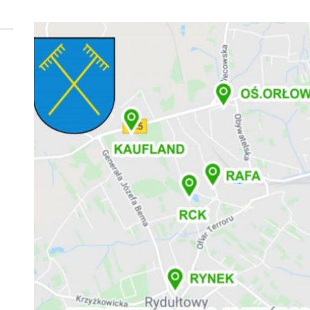
 woda nieprzydatna do spożycia!!!
a Rybnik?
 kolejnych afer w ochronie zdrowia — czas zacząć mówić o rozwiązan