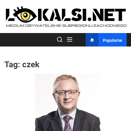
Skip
to
the
content
Popularne
Tag:
czek