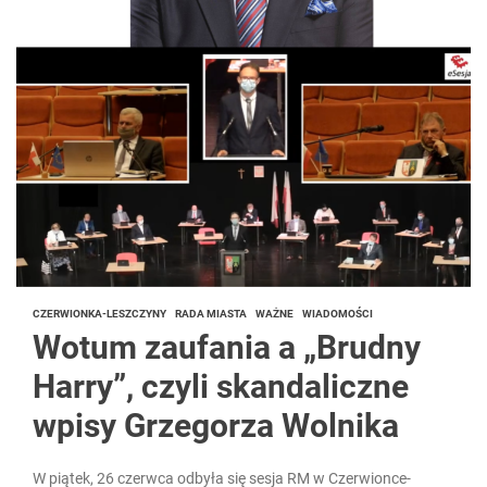
CZERWIONKA-LESZCZYNY
RADA MIASTA
WAŻNE
WIADOMOŚCI
Wotum zaufania a „Brudny
Harry”, czyli skandaliczne
wpisy Grzegorza Wolnika
W piątek, 26 czerwca odbyła się sesja RM w Czerwionce-