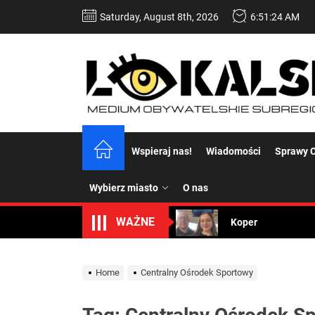
Skip
Saturday, August 8th, 2026
6:51:24 AM
to
the
content
Dość komentowania
Wspieraj nas!
Wiadomości
Sprawy C
Koper – część 2.
Wybierz miasto
O nas
Koper
WAŻNE
Uwaga Dębieńsko –
Ilu mieszkańców m
Home
Centralny Ośrodek Sportowy
Dość komentowania