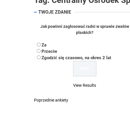
Tag:
Centralny Ośrodek S
Koper – część 2.
TWOJE ZDANIE
Koper
Jak powinni zagłosować radni w sprawie zwałów
płaskich?
Uwaga Dębieńsko –
Za
Ilu mieszkańców m
Przeciw
Zgodzić się czasowo, na okres 2 lat
Dość komentowania
View Results
Poprzednie ankiety