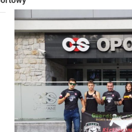
portowy
 woda nieprzydatna do spożycia!!!
a Rybnik?
 kolejnych afer w ochronie zdrowia — czas zacząć mówić o rozwiązan