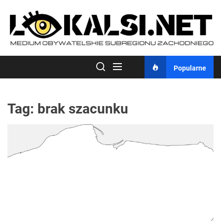
Skip
to
the
content
Popularne
Tag:
brak szacunku