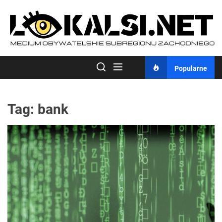
Skip
to
the
content
Popularne
Tag:
bank