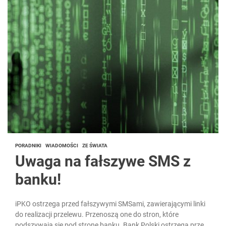
PORADNIKI
WIADOMOŚCI
ZE ŚWIATA
Uwaga na fałszywe SMS z
banku!
iPKO ostrzega przed fałszywymi SMSami, zawierającymi linki
do realizacji przelewu. Przenoszą one do stron, które
podszywają się pod stronę banku. Bank Polski ostrzega przed