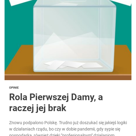
OPINIE
Rola Pierwszej Damy, a
raczej jej brak
Znowu podpalono Polskę. Trudno już doszukać się jakiejś logiki
w działaniach rządu, bo czy w dobie pandemii, gdy sypie się
gospodarka, również dzięki "profesjonalnym" działaniom...