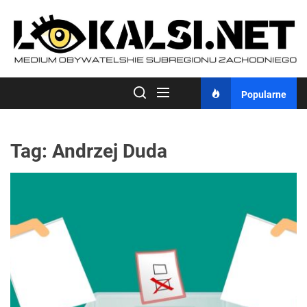
Skip
to
the
content
Popularne
Tag:
Andrzej Duda