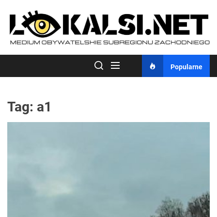
Skip
to
the
content
Popularne
Tag:
a1