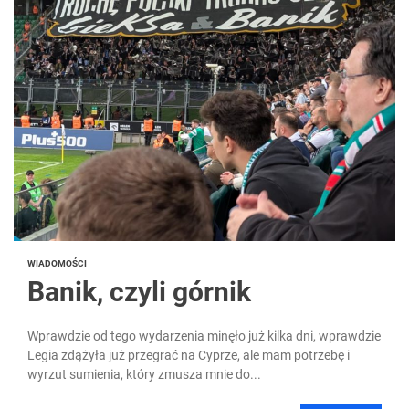
WIADOMOŚCI
Banik, czyli górnik
Wprawdzie od tego wydarzenia minęło już kilka dni, wprawdzie
Legia zdążyła już przegrać na Cyprze, ale mam potrzebę i
wyrzut sumienia, który zmusza mnie do...