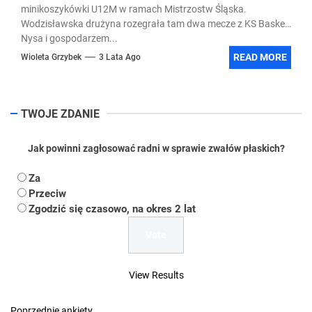
minikoszykówki U12M w ramach Mistrzostw Śląska.
Wodzisławska drużyna rozegrała tam dwa mecze z KS Basket
Nysa i gospodarzem...
READ MORE
Wioleta Grzybek
3 Lata Ago
TWOJE ZDANIE
Jak powinni zagłosować radni w sprawie zwałów płaskich?
Za
Przeciw
Zgodzić się czasowo, na okres 2 lat
View Results
Poprzednie ankiety