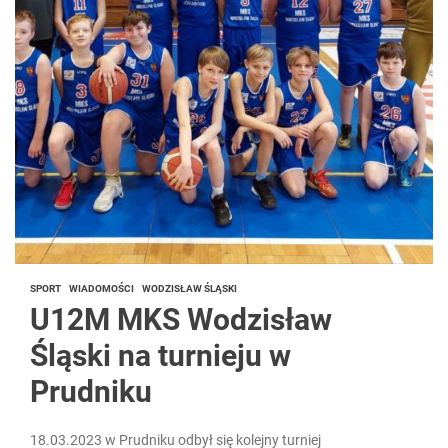
SPORT
WIADOMOŚCI
WODZISŁAW ŚLĄSKI
U12M MKS Wodzisław
Śląski na turnieju w
Prudniku
18.03.2023 w Prudniku odbył się kolejny turniej