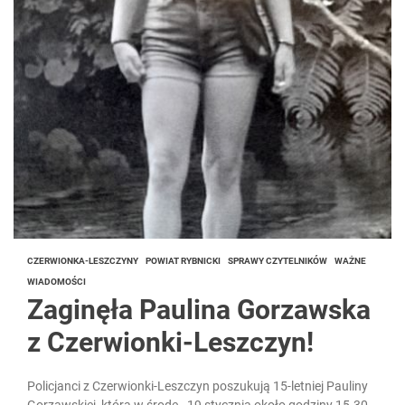
CZERWIONKA-LESZCZYNY
POWIAT RYBNICKI
SPRAWY CZYTELNIKÓW
WAŻNE
WIADOMOŚCI
Zaginęła Paulina Gorzawska
z Czerwionki-Leszczyn!
Policjanci z Czerwionki-Leszczyn poszukują 15-letniej Pauliny
Gorzawskiej, która w środę - 19 stycznia około godziny 15.30