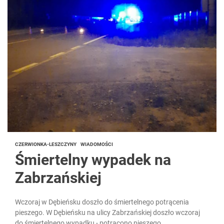
CZERWIONKA-LESZCZYNY
WIADOMOŚCI
Śmiertelny wypadek na
Zabrzańskiej
Wczoraj w Dębieńsku doszło do śmiertelnego potrącenia
pieszego. W Dębieńsku na ulicy Zabrzańskiej doszło wczoraj
do śmiertelnego wypadku - potrącono pieszego.