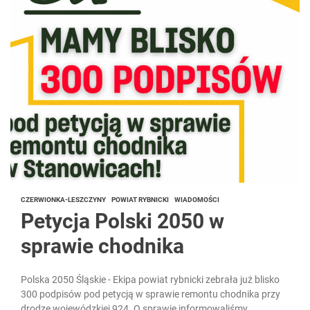
CZERWIONKA-LESZCZYNY
POWIAT RYBNICKI
WIADOMOŚCI
Petycja Polski 2050 w
sprawie chodnika
Polska 2050 Śląskie - Ekipa powiat rybnicki zebrała już blisko
300 podpisów pod petycją w sprawie remontu chodnika przy
drodze wojewódzkiej 924. O sprawie informowaliśmy...