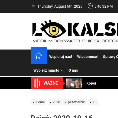
Skip
Thursday, August 6th, 2026
5:40:33 PM
to
the
content
Dość komentowania
Wspieraj nas!
Wiadomości
Sprawy C
Koper – część 2.
Wybierz miasto
O nas
Koper
WAŻNE
Uwaga Dębieńsko –
Ilu mieszkańców m
Home
2020
październik
16
Dość komentowania