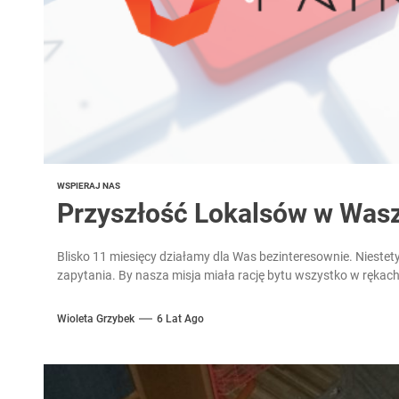
WSPIERAJ NAS
Przyszłość Lokalsów w Was
Blisko 11 miesięcy działamy dla Was bezinteresownie. Niestety
zapytania. By nasza misja miała rację bytu wszystko w rękach
Wioleta Grzybek
6 Lat Ago