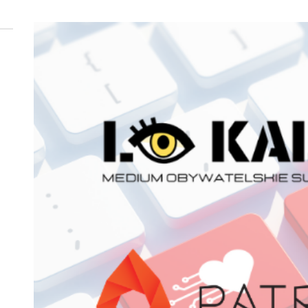
 woda nieprzydatna do spożycia!!!
a Rybnik?
 kolejnych afer w ochronie zdrowia — czas zacząć mówić o rozwiązan