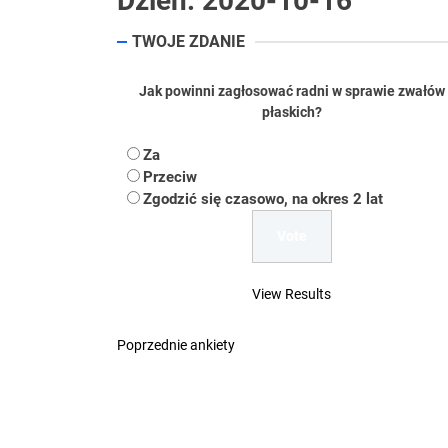
Dzień:
2020-10-16
Koper – część 2.
TWOJE ZDANIE
Koper
Jak powinni zagłosować radni w sprawie zwałów
Uwaga Dębieńsko –
płaskich?
Ilu mieszkańców m
Za
Przeciw
Dość komentowania
Zgodzić się czasowo, na okres 2 lat
View Results
Poprzednie ankiety