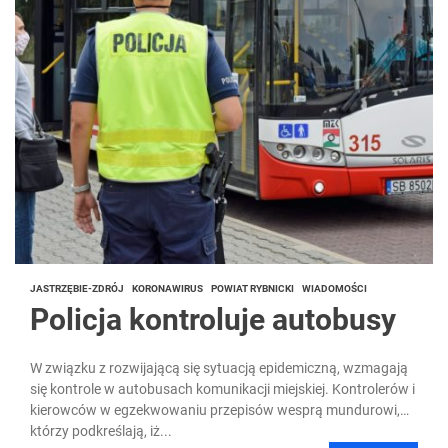
JASTRZĘBIE-ZDRÓJ
KORONAWIRUS
POWIAT RYBNICKI
WIADOMOŚCI
Policja kontroluje autobusy
W związku z rozwijającą się sytuacją epidemiczną, wzmagają
się kontrole w autobusach komunikacji miejskiej. Kontrolerów i
kierowców w egzekwowaniu przepisów wesprą mundurowi,
którzy podkreślają, iż...