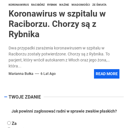
KORONAWIRUS
RACIBÓRZ
RYBNIK
WAŻNE
WIADOMOŚCI
ZE ŚWIATA
Koronawirus w szpitalu w
Raciborzu. Chorzy są z
Rybnika
Dwa przypadki zarażenia koronawirusem w szpitalu w
Raciborzu zostały potwierdzone. Chorzy są z Rybnika. To
pacjent, który wrócił autokarem z Włoch oraz jego żona,
która...
READ MORE
Marianna Bułka
6 Lat Ago
TWOJE ZDANIE
Jak powinni zagłosować radni w sprawie zwałów płaskich?
Za