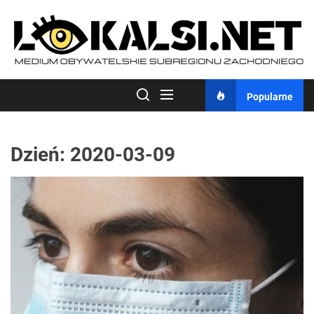
Skip
to
the
content
Popularne
Dzień:
2020-03-09