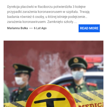
Dyrekcja placówki w Raciborzu potwierdziła 3 kolejne
przypadki zarażenia koronaworusem w szpitalu. Trwają
badania również 6 osoby, u której istnieje podejrzenie
zarażenia koronawirusem. Zamknięto szkoły....
READ MORE
Marianna Bułka
6 Lat Ago