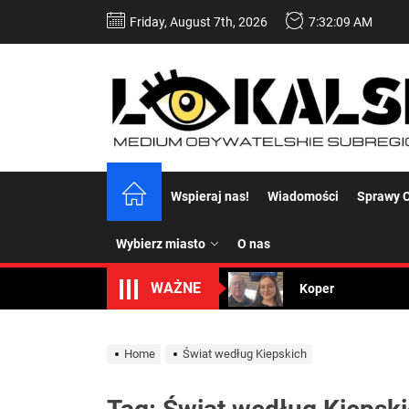
Skip
Friday, August 7th, 2026
7:32:09 AM
to
the
content
Dość komentowania
Wspieraj nas!
Wiadomości
Sprawy C
Koper – część 2.
Wybierz miasto
O nas
Koper
WAŻNE
Uwaga Dębieńsko –
Ilu mieszkańców m
Home
Świat według Kiepskich
Dość komentowania