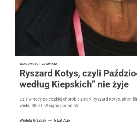
WIADOMOŚCI
ZE ŚWIATA
Ryszard Kotys, czyli Paździo
według Kiepskich” nie żyje
Dziś w nocy po ciężkiej chorobie zmarł Ryszard Kotys, aktor fi
wieku 88 lat. W ciągu ponad 65...
Wioleta Grzybek
6 Lat Ago