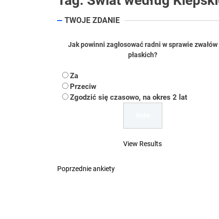
Tag:
Świat według Kiepsk
Koper – część 2.
TWOJE ZDANIE
Koper
Jak powinni zagłosować radni w sprawie zwałów
płaskich?
Uwaga Dębieńsko –
Za
Ilu mieszkańców m
Przeciw
Zgodzić się czasowo, na okres 2 lat
Dość komentowania
View Results
Poprzednie ankiety