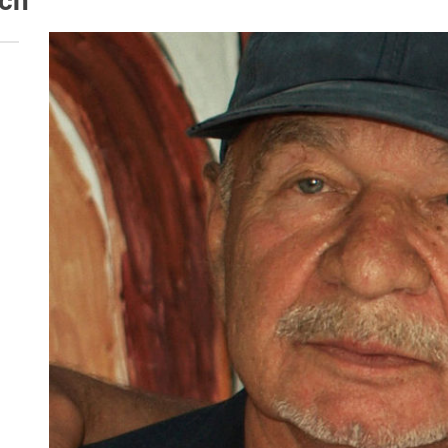
ich
 woda nieprzydatna do spożycia!!!
a Rybnik?
 kolejnych afer w ochronie zdrowia — czas zacząć mówić o rozwiązan