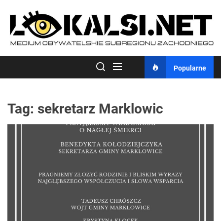
Skip
to
the
content
Popularne
Tag:
sekretarz Marklowic