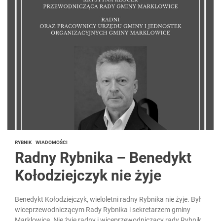
RYBNIK
WIADOMOŚCI
Radny Rybnika – Benedykt
Kołodziejczyk nie żyje
Benedykt Kołodziejczyk, wieloletni radny Rybnika nie żyje. Był
wiceprzewodniczącym Rady Rybnika i sekretarzem gminy
Marklowice. Nie żyje radny i wiceprzewodniczący rady Rybnika