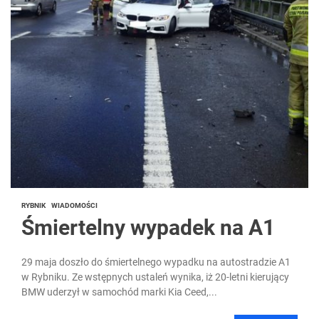
RYBNIK
WIADOMOŚCI
Śmiertelny wypadek na A1
29 maja doszło do śmiertelnego wypadku na autostradzie A1
w Rybniku. Ze wstępnych ustaleń wynika, iż 20-letni kierujący
BMW uderzył w samochód marki Kia Ceed,...