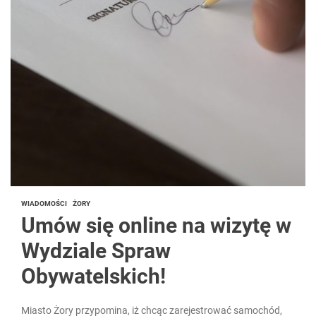
WIADOMOŚCI
ŻORY
Umów się online na wizytę w
Wydziale Spraw
Obywatelskich!
Miasto Żory przypomina, iż chcąc zarejestrować samochód,