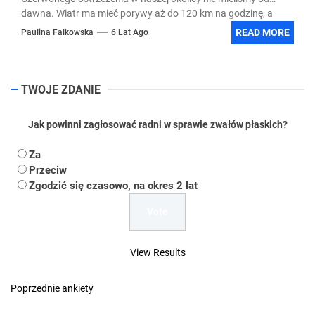
dawna. Wiatr ma mieć porywy aż do 120 km na godzinę, a
opady deszczu mają mieć aż do 35mm!
READ MORE
Paulina Falkowska
6 Lat Ago
TWOJE ZDANIE
Jak powinni zagłosować radni w sprawie zwałów płaskich?
Za
Przeciw
Zgodzić się czasowo, na okres 2 lat
View Results
Poprzednie ankiety