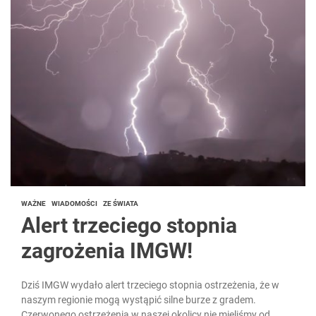
WAŻNE
WIADOMOŚCI
ZE ŚWIATA
Alert trzeciego stopnia
zagrożenia IMGW!
Dziś IMGW wydało alert trzeciego stopnia ostrzeżenia, że w
naszym regionie mogą wystąpić silne burze z gradem.
Czerwonego ostrzeżenia w naszej okolicy nie mieliśmy od