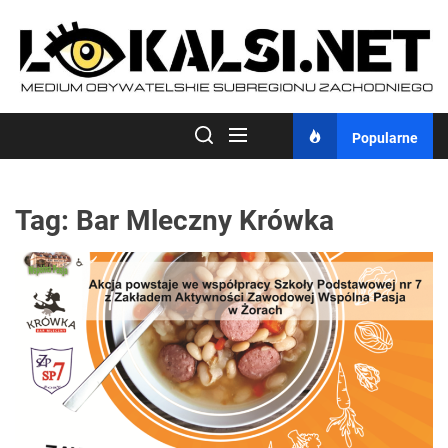
Skip
to
the
content
Popularne
Tag:
Bar Mleczny Krówka