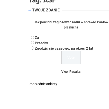
Tag:
ASF
Koper – część 2.
TWOJE ZDANIE
Koper
Jak powinni zagłosować radni w sprawie zwałów
płaskich?
Uwaga Dębieńsko –
Za
Przeciw
Ilu mieszkańców m
Zgodzić się czasowo, na okres 2 lat
Dość komentowania
View Results
Poprzednie ankiety