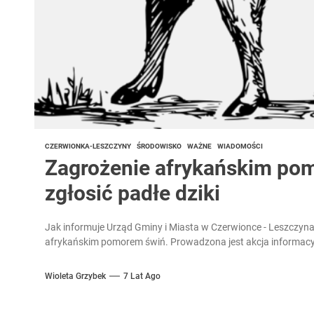
CZERWIONKA-LESZCZYNY
ŚRODOWISKO
WAŻNE
WIADOMOŚCI
Zagrożenie afrykańskim po
zgłosić padłe dziki
Jak informuje Urząd Gminy i Miasta w Czerwionce - Leszczyna
afrykańskim pomorem świń. Prowadzona jest akcja informacyj
Wioleta Grzybek
7 Lat Ago