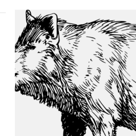
 woda nieprzydatna do spożycia!!!
a Rybnik?
 kolejnych afer w ochronie zdrowia — czas zacząć mówić o rozwiązan