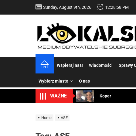
Skip
Sunday, August 9th, 2026
12:28:58 PM
to
the
content
Dość komentowania
Wspieraj nas!
Wiadomości
Sprawy C
Koper – część 2.
Wybierz miasto
O nas
Koper
WAŻNE
Uwaga Dębieńsko –
Home
ASF
Ilu mieszkańców m
Dość komentowania