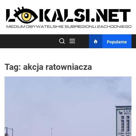
Skip
to
the
content
Popularne
Tag:
akcja ratowniacza