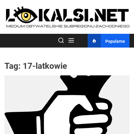
Skip
to
the
content
Popularne
Tag:
17-latkowie