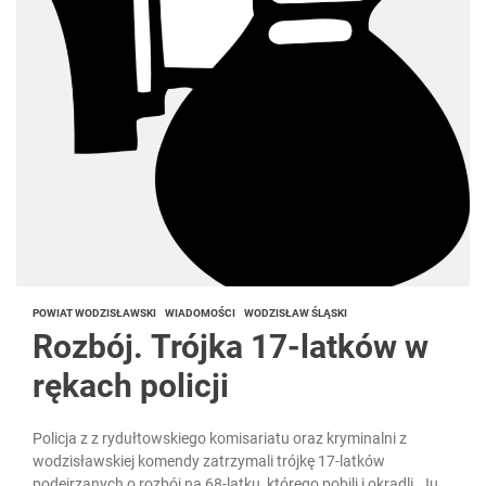
POWIAT WODZISŁAWSKI
WIADOMOŚCI
WODZISŁAW ŚLĄSKI
Rozbój. Trójka 17-latków w
rękach policji
Policja z z rydułtowskiego komisariatu oraz kryminalni z
wodzisławskiej komendy zatrzymali trójkę 17-latków
podejrzanych o rozbój na 68-latku, którego pobili i okradli. Już