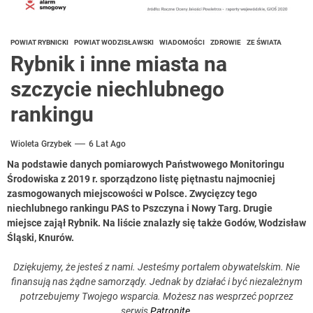
POWIAT RYBNICKI
POWIAT WODZISŁAWSKI
WIADOMOŚCI
ZDROWIE
ZE ŚWIATA
Rybnik i inne miasta na
szczycie niechlubnego
rankingu
Wioleta Grzybek
6 Lat Ago
Na podstawie danych pomiarowych Państwowego Monitoringu
Środowiska z 2019 r. sporządzono listę piętnastu najmocniej
zasmogowanych miejscowości w Polsce. Zwycięzcy tego
niechlubnego rankingu PAS to Pszczyna i Nowy Targ. Drugie
miejsce zajął Rybnik. Na liście znalazły się także Godów, Wodzisław
Śląski, Knurów.
Dziękujemy, że jesteś z nami. Jesteśmy portalem obywatelskim. Nie
finansują nas żądne samorządy. Jednak by działać i być niezależnym
potrzebujemy Twojego wsparcia. Możesz nas wesprzeć poprzez
serwis
Patronite
.