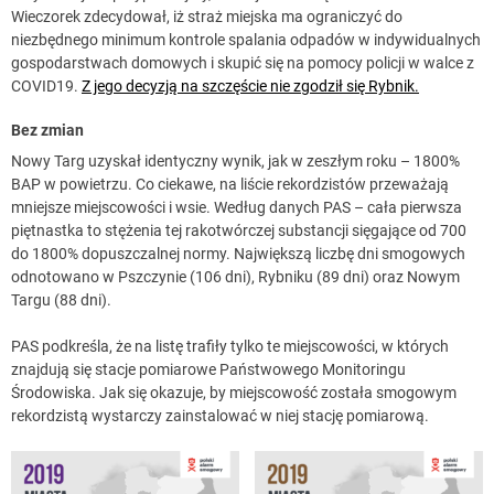
Wieczorek zdecydował, iż straż miejska ma ograniczyć do
niezbędnego minimum kontrole spalania odpadów w indywidualnych
gospodarstwach domowych i skupić się na pomocy policji w walce z
COVID19.
Z jego decyzją na szczęście nie zgodził się Rybnik.
Bez zmian
Nowy Targ uzyskał identyczny wynik, jak w zeszłym roku – 1800%
BAP w powietrzu. Co ciekawe, na liście rekordzistów przeważają
mniejsze miejscowości i wsie. Według danych PAS – cała pierwsza
piętnastka to stężenia tej rakotwórczej substancji sięgające od 700
do 1800% dopuszczalnej normy. Największą liczbę dni smogowych
odnotowano w Pszczynie (106 dni), Rybniku (89 dni) oraz Nowym
Targu (88 dni).
PAS podkreśla, że na listę trafiły tylko te miejscowości, w których
znajdują się stacje pomiarowe Państwowego Monitoringu
Środowiska. Jak się okazuje, by miejscowość została smogowym
rekordzistą wystarczy zainstalować w niej stację pomiarową.