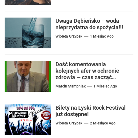
Uwaga Dębieńsko – woda
nieprzydatna do spożycia!!!
Wioleta Grzybek
1 Miesiąc Ago
Dość komentowania
kolejnych afer w ochronie
zdrowia — czas zacząć
mówić o rozwiązaniach
Marcin Stempniak
1 Miesiąc Ago
Bilety na Lyski Rock Festival
już dostępne!
Wioleta Grzybek
2 Miesiące Ago