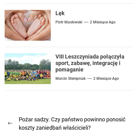
Lęk
Piotr Masłowski
2 Miesiące Ago
VIII Leszczyniada połączyła
sport, zabawę, integrację i
pomaganie
Marcin Stempniak
2 Miesiące Ago
Nawigacja
Pożar sadzy. Czy państwo powinno ponosić
wpisu
Previous
koszty zaniedbań właścicieli?
post: