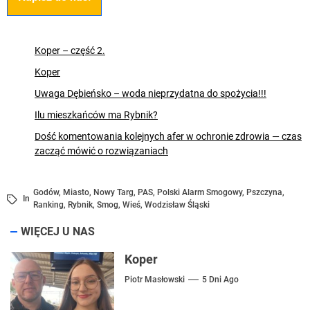
Koper – część 2.
Koper
Uwaga Dębieńsko – woda nieprzydatna do spożycia!!!
Ilu mieszkańców ma Rybnik?
Dość komentowania kolejnych afer w ochronie zdrowia — czas
zacząć mówić o rozwiązaniach
Godów
,
Miasto
,
Nowy Targ
,
PAS
,
Polski Alarm Smogowy
,
Pszczyna
,
In
Ranking
,
Rybnik
,
Smog
,
Wieś
,
Wodzisław Śląski
WIĘCEJ U NAS
Koper
Piotr Masłowski
5 Dni Ago