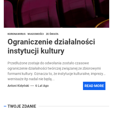
KORONAWIRUS
WIADOMOŚCI
ZE ŚWIATA
Ograniczenie działalności
instytucji kultury
Przedłużone zostaje do odwołania zostało czasowe
ograniczenie działalności twórczej związanej ze zbiorowymi
formami kultury. Oznacza to, że instytucje kulturalne, imprezy,
wernisaże itp nadal nie będą...
READ MORE
Antoni Kidyński
6 Lat Ago
TWOJE ZDANIE