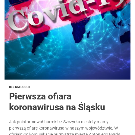
BEZ KATEGORII
Pierwsza ofiara
koronawirusa na Śląsku
Jak poinformował burmistrz Szczyrku niestety mamy
pierwszą ofiarę koronawirusa w naszym województwie. W
oficjalnym komunikacie burmistrza miasta Antoniego Byrdy