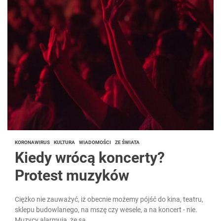
KORONAWIRUS
KULTURA
WIADOMOŚCI
ZE ŚWIATA
Kiedy wrócą koncerty?
Protest muzyków
Ciężko nie zauważyć, iż obecnie możemy pójść do kina, teatru,
sklepu budowlanego, na mszę czy wesele, a na koncert - nie.
Muzycy alarmują, że są...