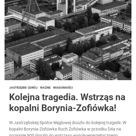
JASTRZĘBIE-ZDRÓJ
WAŻNE
WIADOMOŚCI
Kolejna tragedia. Wstrząs na
kopalni Borynia-Zofiówka!
W Jastrzębskiej Spółce Węglowej doszło do kolejnej tragedii. W
kopalni Borynia-Zofiówka Ruch Zofiówka w przodku D4a na
poziomie 900 doszło do wstrząsu wysokoenergetycznego