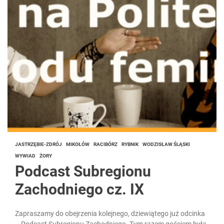
JASTRZĘBIE-ZDRÓJ
MIKOŁÓW
RACIBÓRZ
RYBNIK
WODZISŁAW ŚLĄSKI
WYWIAD
ŻORY
Podcast Subregionu
Zachodniego cz. IX
Zapraszamy do obejrzenia kolejnego, dziewiątego już odcinka
– Podcast Subregionu Zachodniego. Tym razem gościem była