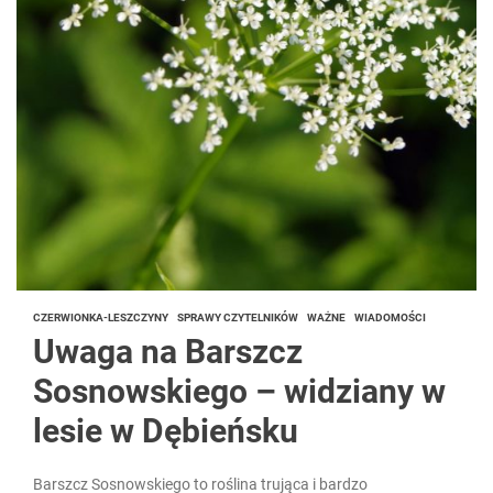
CZERWIONKA-LESZCZYNY
SPRAWY CZYTELNIKÓW
WAŻNE
WIADOMOŚCI
Uwaga na Barszcz
Sosnowskiego – widziany w
lesie w Dębieńsku
Barszcz Sosnowskiego to roślina trująca i bardzo