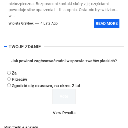
niebezpieczna. Bezpośredni kontakt skóry z jej częściami
powoduje silne oparzenia II i III stopnia. Ostatnio był widziany
w...
READ MORE
Wioleta Grzybek
4 Lata Ago
TWOJE ZDANIE
Jak powinni zagłosować radni w sprawie zwałów płaskich?
Za
Przeciw
Zgodzić się czasowo, na okres 2 lat
View Results
Poprzednie ankiety