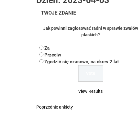
Dzień:
2023-04-03
Koper – część 2.
TWOJE ZDANIE
Koper
Jak powinni zagłosować radni w sprawie zwałów
Uwaga Dębieńsko –
płaskich?
Ilu mieszkańców m
Za
Przeciw
Dość komentowania
Zgodzić się czasowo, na okres 2 lat
View Results
Poprzednie ankiety