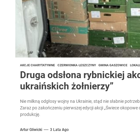
AKCJE CHARYTATYWNE
CZERWIONKA-LESZCZYNY
GMINA GASZOWICE
LOKAL
Druga odsłona rybnickiej ak
ukraińskich żołnierzy”
Nie milkną odgłosy wojny na Ukrainie, stąd nie słabnie potrzeb
Zaraz po zakończeniu pierwszej edycji akcji „Świece okopowe 
produkcję.
Artur Gliwicki
3 Lata Ago