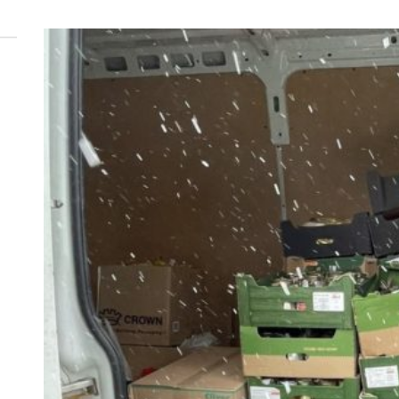
 woda nieprzydatna do spożycia!!!
a Rybnik?
 kolejnych afer w ochronie zdrowia — czas zacząć mówić o rozwiązan