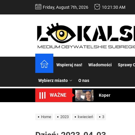
Skip
Friday, August 7th, 2026
10:21:31 AM
to
the
content
Dość komentowania
Wspieraj nas!
Wiadomości
Sprawy C
Koper – część 2.
Wybierz miasto
O nas
Koper
WAŻNE
Uwaga Dębieńsko –
Ilu mieszkańców m
Home
2023
kwiecień
3
Dość komentowania