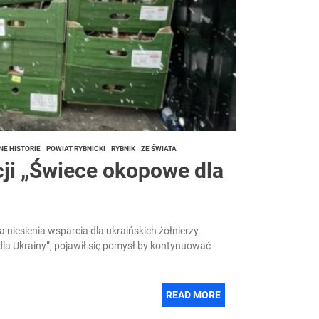
NE HISTORIE
POWIAT RYBNICKI
RYBNIK
ZE ŚWIATA
cji „Świece okopowe dla
a niesienia wsparcia dla ukraińskich żołnierzy.
dla Ukrainy”, pojawił się pomysł by kontynuować
READ MORE