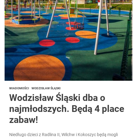
WIADOMOŚCI
WODZISŁAW ŚLĄSKI
Wodzisław Śląski dba o
najmłodszych. Będą 4 place
zabaw!
Niedługo dzieci z Radlina II, Wilchw i Kokoszyc będą mogli