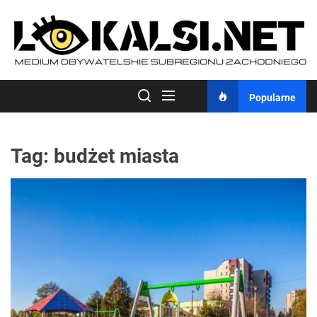
Skip
to
the
content
Popularne
Tag:
budżet miasta