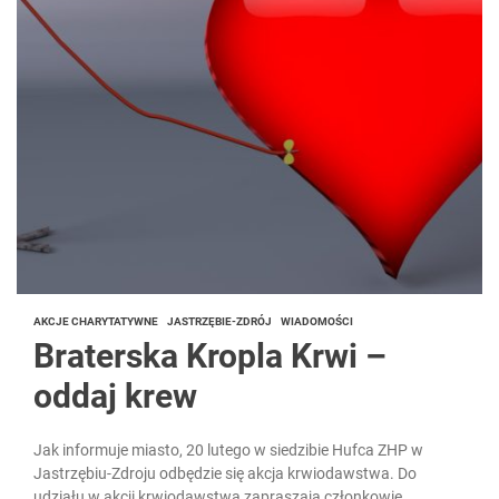
AKCJE CHARYTATYWNE
JASTRZĘBIE-ZDRÓJ
WIADOMOŚCI
Braterska Kropla Krwi –
oddaj krew
Jak informuje miasto, 20 lutego w siedzibie Hufca ZHP w
Jastrzębiu-Zdroju odbędzie się akcja krwiodawstwa. Do
udziału w akcji krwiodawstwa zapraszają członkowie