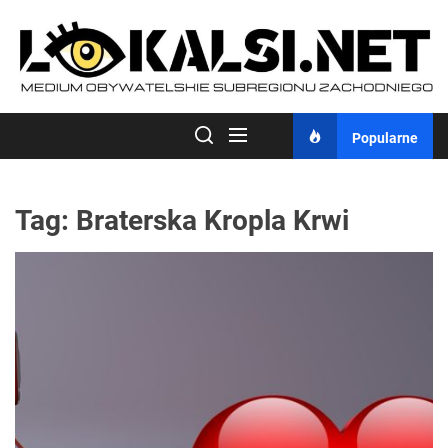
Skip
to
the
content
Popularne
Tag:
Braterska Kropla Krwi